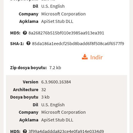
Dil
U.S. English
Company
Microsoft Corporation
Açıklama
ApiSet Stub DLL
MD5:
8a268276b515bf010e3985aa913ea391
SHA-1:
85da186a1eedcf25bd8badd6f8f508ca6f6577f9
Indir
Zip dosya boyutu:
7.2 kb
Version
6.3.9600.16384
Architecture
32
Dosya boyutu
3 kb
Dil
U.S. English
Company
Microsoft Corporation
Açıklama
ApiSet Stub DLL
MD5:
3f99a4daddda823ce4e0fa914e0334d9