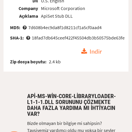
Dil
U.S. English
Company
Microsoft Corporation
Açıklama
ApiSet Stub DLL
MD5:
7d608b4ec9da8f1d8211cf1a5cf0aad4
SHA-1:
18fad7db645ceef422f45504db3b50575bde63fe
Indir
Zip dosya boyutu:
2.4 kb
API-MS-WIN-CORE-LIBRARYLOADER-
L1-1-1.DLL SORUNUNU ÇÖZMEKTE
DAHA FAZLA YARDIMA MI IHTIYACIN
VAR?
Bizde olmayan bir bilgiye mi sahipsin?
Tavsiyemiz yardımcı oldu mu yoksa bir şeyler