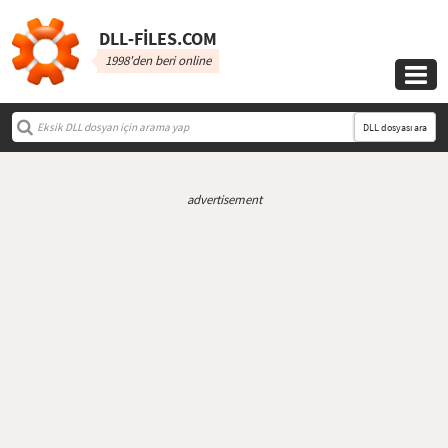
DLL‑FILES.COM
1998'den beri online

DLL dosyası ara
advertisement