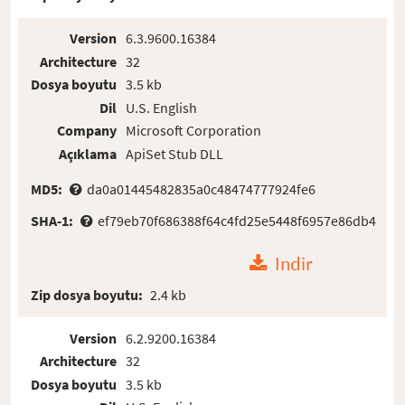
Version
6.3.9600.16384
Architecture
32
Dosya boyutu
3.5 kb
Dil
U.S. English
Company
Microsoft Corporation
Açıklama
ApiSet Stub DLL
MD5:
da0a01445482835a0c48474777924fe6
SHA-1:
ef79eb70f686388f64c4fd25e5448f6957e86db4
Indir
Zip dosya boyutu:
2.4 kb
Version
6.2.9200.16384
Architecture
32
Dosya boyutu
3.5 kb