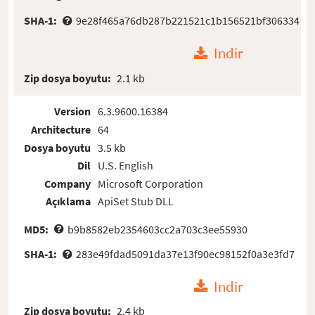
SHA-1:
9e28f465a76db287b221521c1b156521bf306334
Indir
Zip dosya boyutu:
2.1 kb
Version
6.3.9600.16384
Architecture
64
Dosya boyutu
3.5 kb
Dil
U.S. English
Company
Microsoft Corporation
Açıklama
ApiSet Stub DLL
MD5:
b9b8582eb2354603cc2a703c3ee55930
SHA-1:
283e49fdad5091da37e13f90ec98152f0a3e3fd7
Indir
Zip dosya boyutu:
2.4 kb