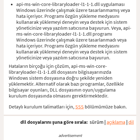
api-ms-win-core-libraryloader-l1-1-1.dll uygulaması
Windows üzerinde çalışmak üzere tasarlanmamış veya
hata içeriyor. Programı özgün yükleme medyasını
kullanarak yüklemeyi deneyin veya destek için sistem
yöneticinize veya yazılım satıcısına başvurun. Veya, api-
ms-win-core-libraryloader-l1-1-1.dll programı
Windows üzerinde çalışmak üzere tasarlanmadı veya
hata içeriyor. Programı özgün yükleme medyasını
kullanarak yüklemeyi deneyin veya destek için sistem
yöneticinize veya yazılım satıcısına başvurun.
Hataların birçoğu için çözüm, api-ms-win-core-
libraryloader-l1-1-1.dll dosyasını bilgisayarınızda
Windows sistem dosyasına doğru şekilde yeniden
yüklemektir. Alternatif olarak bazı programlar, özellikle
bilgisayar oyunları, DLL dosyasının oyun/uygulama
kurulum dosyasında olmasını gerektirmektedir.
Detaylı kurulum talimatları için,
SSS
bölümümüze bakın.
dll dosyalarını şuna göre sırala:
sürüm
|
açıklama
|
dil
advertisement