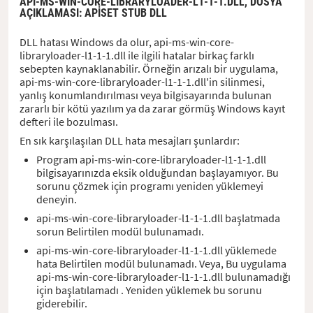
API-MS-WIN-CORE-LIBRARYLOADER-L1-1-1.DLL,
DOSYA
AÇIKLAMASI
: APISET STUB DLL
DLL hatası Windows da olur, api-ms-win-core-
libraryloader-l1-1-1.dll ile ilgili hatalar birkaç farklı
sebepten kaynaklanabilir. Örneğin arızalı bir uygulama,
api-ms-win-core-libraryloader-l1-1-1.dll'in silinmesi,
yanlış konumlandırılması veya bilgisayarında bulunan
zararlı bir kötü yazılım ya da zarar görmüş Windows kayıt
defteri ile bozulması.
En sık karşılaşılan DLL hata mesajları şunlardır:
Program api-ms-win-core-libraryloader-l1-1-1.dll
bilgisayarınızda eksik olduğundan başlayamıyor. Bu
sorunu çözmek için programı yeniden yüklemeyi
deneyin.
api-ms-win-core-libraryloader-l1-1-1.dll başlatmada
sorun Belirtilen modül bulunamadı.
api-ms-win-core-libraryloader-l1-1-1.dll yüklemede
hata Belirtilen modül bulunamadı. Veya, Bu uygulama
api-ms-win-core-libraryloader-l1-1-1.dll bulunamadığı
için başlatılamadı . Yeniden yüklemek bu sorunu
giderebilir.