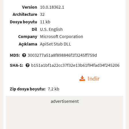
Version
10.0.18362.1
Architecture
32
Dosya boyutu
11 kb
Dil
U.S. English
Company
Microsoft Corporation
Açıklama
ApiSet Stub DLL
MD5:
3003277a51a8f898846f1f3245ff759d
SHA-1:
b151a1bf1a22cc37f32e13b61f94fad34f245206
Indir
Zip dosya boyutu:
7.2 kb
advertisement