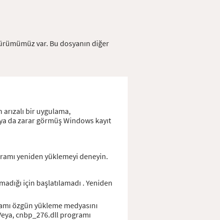
1 sürümümüz var. Bu dosyanın diğer
n arızalı bir uygulama,
m ya da zarar görmüş Windows kayıt
gramı yeniden yüklemeyi deneyin.
dığı için başlatılamadı . Yeniden
gramı özgün yükleme medyasını
 Veya, cnbp_276.dll programı