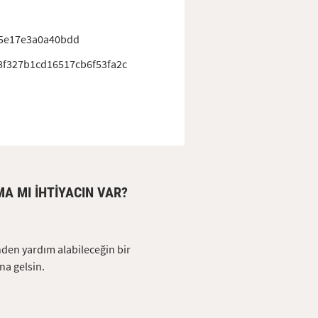
5e17e3a0a40bdd
f327b1cd16517cb6f53fa2c
A MI IHTIYACIN VAR?
en yardım alabileceğin bir
na gelsin.