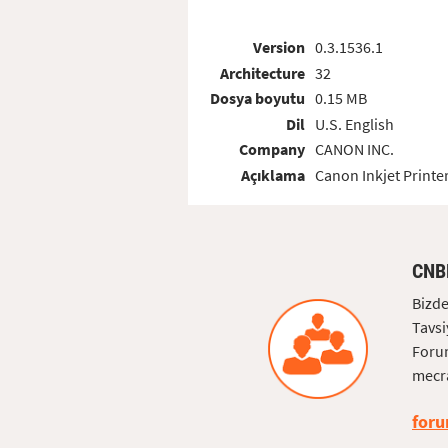
Version
0.3.1536.1
Architecture
32
Dosya boyutu
0.15 MB
Dil
U.S. English
Company
CANON INC.
Açıklama
Canon Inkjet Printer
CNB
Bizde
Tavsi
Forum
mecra
foru