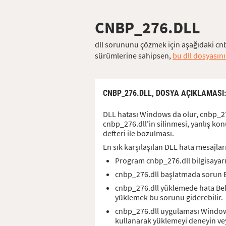
CNBP_276.DLL
dll sorununu çözmek için aşağıdaki cnb
sürümlerine sahipsen,
bu dll dosyasını
CNBP_276.DLL,
DOSYA AÇIKLAMASI
DLL hatası Windows da olur, cnbp_276.
cnbp_276.dll'in silinmesi, yanlış ko
defteri ile bozulması.
En sık karşılaşılan DLL hata mesajlar
Program cnbp_276.dll bilgisayar
cnbp_276.dll başlatmada sorun 
cnbp_276.dll yüklemede hata Bel
yüklemek bu sorunu giderebilir.
cnbp_276.dll uygulaması Window
kullanarak yüklemeyi deneyin vey