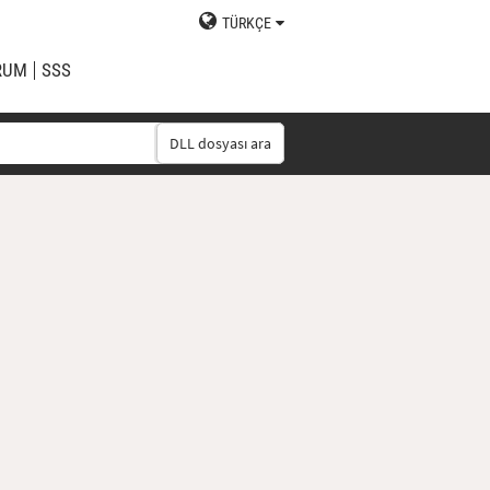
TÜRKÇE
RUM
SSS
DLL dosyası ara