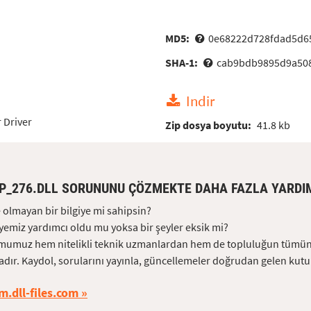
MD5:
0e68222d728fdad5d6
SHA-1:
cab9bdb9895d9a508
Indir
 Driver
Zip dosya boyutu:
41.8 kb
P_276.DLL SORUNUNU ÇÖZMEKTE DAHA FAZLA YARDIM
 olmayan bir bilgiye mi sahipsin?
yemiz yardımcı oldu mu yoksa bir şeyler eksik mi?
umuz hem nitelikli teknik uzmanlardan hem de topluluğun tümünd
dır. Kaydol, sorularını yayınla, güncellemeler doğrudan gelen kutu
m.dll-files.com