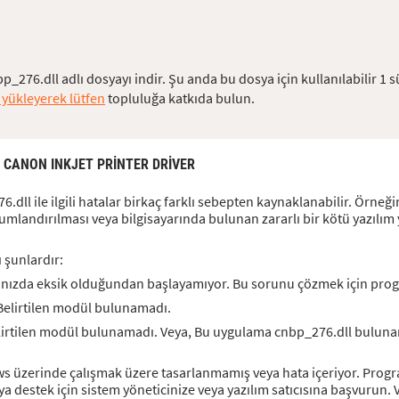
p_276.dll adlı dosyayı indir. Şu anda bu dosya için kullanılabilir 
 yükleyerek lütfen
topluluğa katkıda bulun.
: CANON INKJET PRINTER DRIVER
dll ile ilgili hatalar birkaç farklı sebepten kaynaklanabilir. Örneği
numlandırılması veya bilgisayarında bulunan zararlı bir kötü yazılı
ı şunlardır:
ınızda eksik olduğundan başlayamıyor. Bu sorunu çözmek için pro
Belirtilen modül bulunamadı.
irtilen modül bulunamadı. Veya, Bu uygulama cnbp_276.dll bulunama
s üzerinde çalışmak üzere tasarlanmamış veya hata içeriyor. Pro
a destek için sistem yöneticinize veya yazılım satıcısına başvurun.