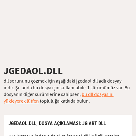
JGEDAOL.DLL
dll sorununu çözmek için aşağıdaki jgedaol.dll adlı dosyayı
indir. Şu anda bu dosya için kullanılabilir 1 sürümümüz var. Bu
dosyanın diğer sürümlerine sahipsen,
bu dll dosyasını
yükleyerek lütfen
topluluğa katkıda bulun.
JGEDAOL.DLL,
DOSYA AÇIKLAMASI
: JG ART DLL
DLL hatası Windows da olur, jgedaol.dll ile ilgili hatalar