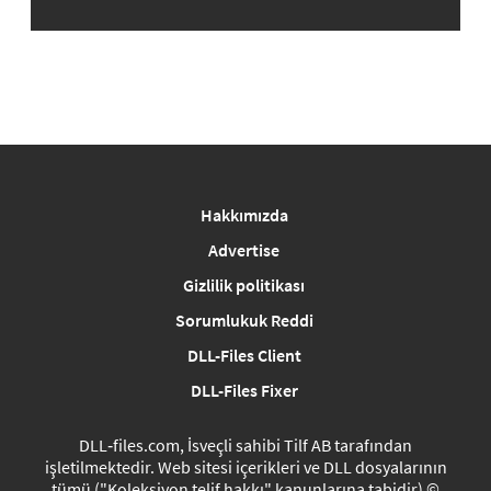
Hakkımızda
Advertise
Gizlilik politikası
Sorumlukuk Reddi
DLL-Files Client
DLL-Files Fixer
DLL‑files.com, İsveçli sahibi Tilf AB tarafından
işletilmektedir. Web sitesi içerikleri ve DLL dosyalarının
tümü ("Koleksiyon telif hakkı" kanunlarına tabidir) ©