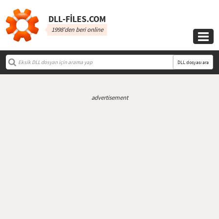
DLL‑FILES.COM
1998'den beri online

DLL dosyası ara
advertisement