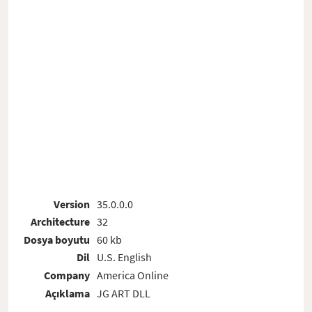
Version
35.0.0.0
Architecture
32
Dosya boyutu
60 kb
Dil
U.S. English
Company
America Online
Açıklama
JG ART DLL