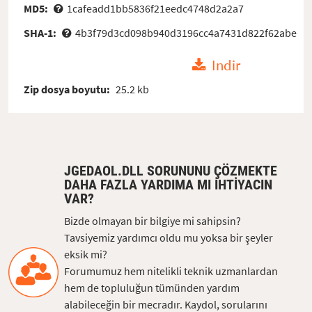
MD5:
1cafeadd1bb5836f21eedc4748d2a2a7
SHA-1:
4b3f79d3cd098b940d3196cc4a7431d822f62abe
Indir
Zip dosya boyutu:
25.2 kb
JGEDAOL.DLL SORUNUNU ÇÖZMEKTE
DAHA FAZLA YARDIMA MI IHTIYACIN
VAR?
Bizde olmayan bir bilgiye mi sahipsin?
Tavsiyemiz yardımcı oldu mu yoksa bir şeyler
eksik mi?
Forumumuz hem nitelikli teknik uzmanlardan
hem de topluluğun tümünden yardım
alabileceğin bir mecradır. Kaydol, sorularını